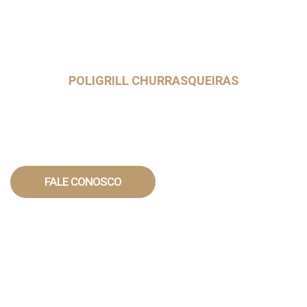
POLIGRILL CHURRASQUEIRAS
Agende sua visita
Entre em contato e agende uma visita com um de
nossos consultores.
FALE CONOSCO